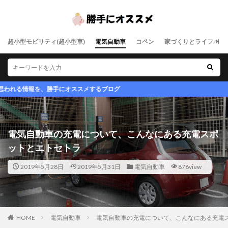
超小型モビリティ(超小型車)
電気自動車
コペン
家づくりとライフハッ
、勝手にオススメするブログ
電気自動車の充電について、こんなにある充電スポ
ットとエトセトラ
2019年5月28日
2019年5月31日
電気自動車
876view
HOME
電気自動車
電気自動車の充電について、こんなにある充電