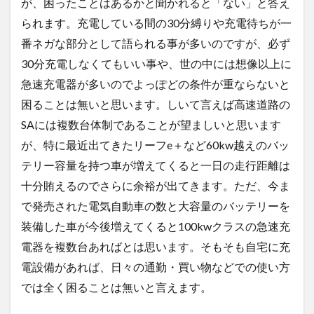
が、困ったことはあるかと聞かれると「ない」と答え
られます。充電している間の30分縛りや充電待ちが一
番ネガな部分として語られる事が多いのですが、必ず
30分充電しなくてもいい事や、世の中には想像以上に
急速充電器が多いのでよっぽどの条件が重ならないと
困ることは無いと思います。しいて言えば高速道路の
SAには複数台体制であることが望ましいと思います
が、特に最近出てきたリーフe＋など60kw越えのバッ
テリー容量を持つ車が増えてくると一日の走行距離は
十分賄えるのでさらに余裕が出てきます。ただ、今ま
で発売された電気自動車の数と大容量のバッテリーを
装備した車が今後増えてくると100kwクラスの急速充
電器を複数台あればとは思います。そもそも自宅に充
電設備があれば、日々の通勤・買い物などでの使い方
では全く困ることは無いと言えます。