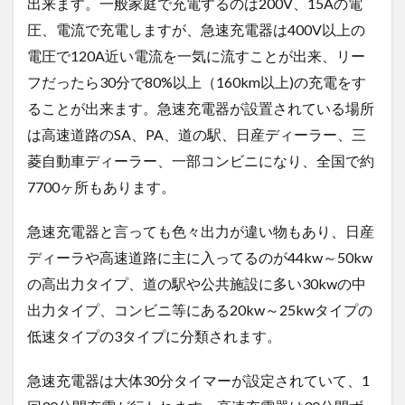
出来ます。一般家庭で充電するのは200V、15Aの電
圧、電流で充電しますが、急速充電器は400V以上の
電圧で120A近い電流を一気に流すことが出来、リー
フだったら30分で80%以上（160km以上)の充電をす
ることが出来ます。急速充電器が設置されている場所
は高速道路のSA、PA、道の駅、日産ディーラー、三
菱自動車ディーラー、一部コンビニになり、全国で約
7700ヶ所もあります。
急速充電器と言っても色々出力が違い物もあり、日産
ディーラや高速道路に主に入ってるのが44kw～50kw
の高出力タイプ、道の駅や公共施設に多い30kwの中
出力タイプ、コンビニ等にある20kw～25kwタイプの
低速タイプの3タイプに分類されます。
急速充電器は大体30分タイマーが設定されていて、1