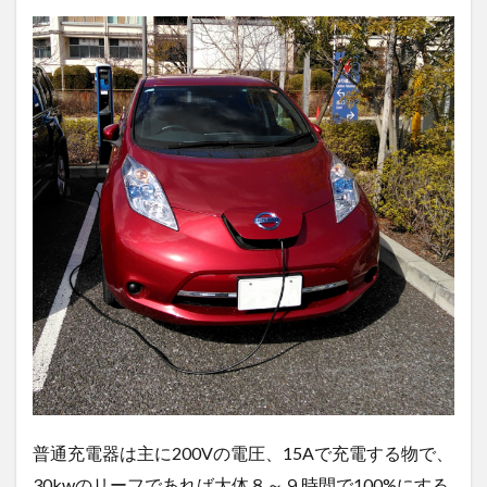
普通充電器は主に200Vの電圧、15Aで充電する物で、
30kwのリーフであれば大体８～９時間で100%にする