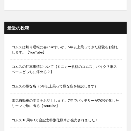
最近の投稿
コムスは煽り運転に会いやすいか、5年以上乗ってきた経験をお話し
します。【YouTube】
コムスの駐車事情について【ミニカー規格のコムス、バイク？車ス
ペースどっちに停める？】
コムスの嫌な所（5年以上乗って嫌な所を解説します）
電気自動車の本音をお話しします。7年でバッテリーが70%劣化した
リーフで旅に出る【Youtube】
コムス10周年1万台記念特別仕様車が発売されました！