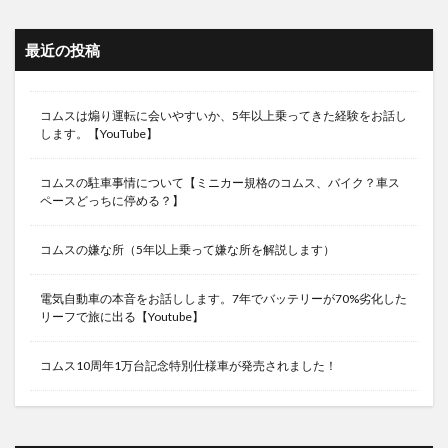
最近の投稿
コムスは煽り運転に会いやすいか、5年以上乗ってきた経験をお話し
します。【YouTube】
コムスの駐車事情について【ミニカー規格のコムス、バイク？車ス
ペースどっちに停める？】
コムスの嫌な所（5年以上乗って嫌な所を解説します）
電気自動車の本音をお話しします。7年でバッテリーが70%劣化した
リーフで旅に出る【Youtube】
コムス10周年1万台記念特別仕様車が発売されました！