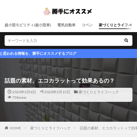
超小型モビリティ(超小型車)
電気自動車
コペン
家づくりとライフハッ
、勝手にオススメするブログ
話題の素材、エコカラットって効果あるの？
2020年3月6日
2020年3月15日
家づくりとライフハック
758view
HOME
家づくりとライフハック
話題の素材、エコカラットって効