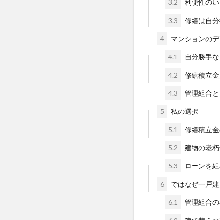
3.2
利便性のい
3.3
修繕は自分
4
マンションのデ
4.1
自分勝手な
4.2
修繕積立金
4.3
管理組合と
5
私の選択
5.1
修繕積立金
5.2
建物の老朽
5.3
ローンを組
6
ではなぜ一戸建
6.1
管理組合の